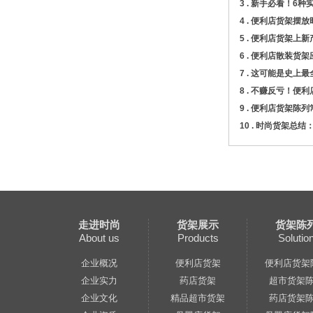
3 .
新手必看！6种
4 .
便利店货架摆放
5 .
便利店货架上新
6 .
便利店散装货架
7 .
这可能是史上最
8 .
不赚反亏！便利
9 .
便利店货架陈列
10 .
时尚货架总结
走进时尚
货架展示
货架陈
About us
Products
Solutio
企业概况
便利店货架
便利店货架
企业实力
药店货架
超市货架
企业文化
精品超市货架
药店货架