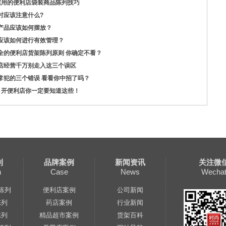
实用的便利店袋装商品陈列技巧
时应该注意什么?
产品应该如何摆放？
应该如何进行有效管理？
全的便利店货架陈列原则 你确定不看？
店经营千万别走入这三个误区
常犯的三个错误 看看你中招了吗？
：开便利店你一定要知道这些！
列
品牌案例
新闻资讯
关注微
n
Case
News
Wecha
陈列
便利店案例
公司新闻
陈列
药店案例
行业新闻
陈列
精品超市案例
货架百科