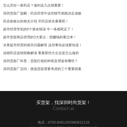
怎么开好一家药店？做到这几点很重要！
深圳货架厂提醒：药店经营中这些细节就能决定成败
药店收银台的相关介绍 开药店前先看看吧！
超市经营常犯的6个致命错误 中一条都死定了！
超市货架商品管理的3大要点：想赚钱的看过来！
水果超市经营的相关问题解答 这些事你必须要知道！
连锁药店促销策略解读 看看那些大企业是怎么做的
深圳货架厂科普：货架灯箱的种类及用途有哪些？
深圳货架厂总结：挑选货架需要考虑的三个重要因素
买货架，找深圳时尚货架！
Contact us
电话：0755-83612033/83612133