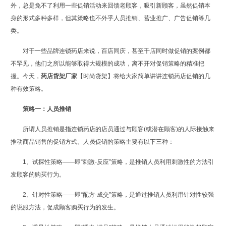
外，总是免不了利用一些促销活动来回馈老顾客，吸引新顾客，虽然促销本
身的形式多种多样，但其策略也不外乎人员推销、营业推广、广告促销等几
类。
对于一些品牌连锁药店来说，百店同庆，甚至千店同时做促销的案例都
不罕见，他们之所以能够取得大规模的成功，离不开对促销策略的精准把
握。今天，
药店货架厂家
【时尚货架】将给大家简单讲讲连锁药店促销的几
种有效策略。
策略一：人员推销
所谓人员推销是指连锁药店的店员通过与顾客(或潜在顾客)的人际接触来
推动商品销售的促销方式。人员促销的策略主要有以下三种：
1、试探性策略——即“刺激-反应”策略，是推销人员利用刺激性的方法引
发顾客的购买行为。
2、针对性策略——即“配方-成交”策略，是通过推销人员利用针对性较强
的说服方法，促成顾客购买行为的发生。