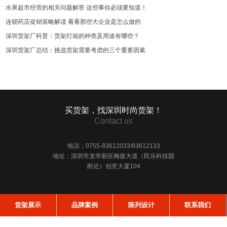
水果超市经营的相关问题解答 这些事你必须要知道！
连锁药店促销策略解读 看看那些大企业是怎么做的
深圳货架厂科普：货架灯箱的种类及用途有哪些？
深圳货架厂总结：挑选货架需要考虑的三个重要因素
买货架，找深圳时尚货架！
Contact us
电话：0755-83612033/83612133
地址：深圳市龙华新区梅坂大道（民乐科技园
附近）创意大厦104
货架展示
品牌案例
陈列设计
联系我们