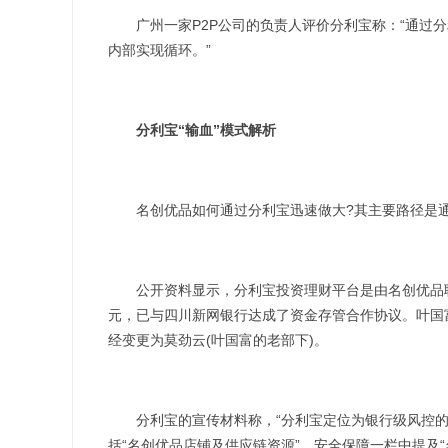
广州一家P2P公司的负责人评价分利宝称：“通过分
内部实现循环。”
分利宝“输血”模式解析
名创优品如何通过分利宝迅速做大?其主要路径是通过
公开资料显示，分利宝投资理财平台是由名创优品联合国
元，已与四川新网银行达成了资金存管合作协议。叶国
经变更为莫劲云(叶国富的老部下)。
分利宝的宣传材料称，“分利宝定位为银行级风控的
括“名创优品店铺及供应链资源”，安全保障一栏中提及“