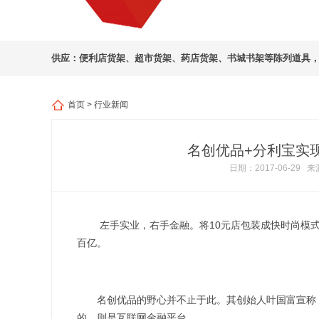
供应：
便利店货架
、
超市货架
、
药店货架
、
书城书架
等陈列道具
首页
>
行业新闻
名创优品+分利宝实
日期：2017-06-29
来
左手实业，右手金融。将10元店包装成快时尚模式的
百亿。
名创优品的野心并不止于此。其创始人叶国富宣称，计划
的，则是互联网金融平台。