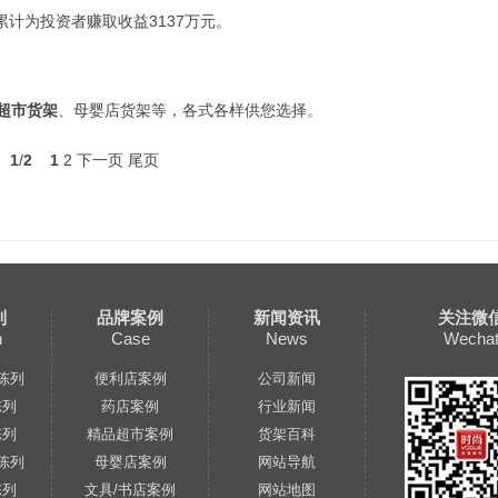
计为投资者赚取收益3137万元。
超市货架
、母婴店货架等，各式各样供您选择。
1
/
2
1
2
下一页
尾页
列
品牌案例
新闻资讯
关注微
n
Case
News
Wecha
陈列
便利店案例
公司新闻
陈列
药店案例
行业新闻
陈列
精品超市案例
货架百科
陈列
母婴店案例
网站导航
陈列
文具/书店案例
网站地图