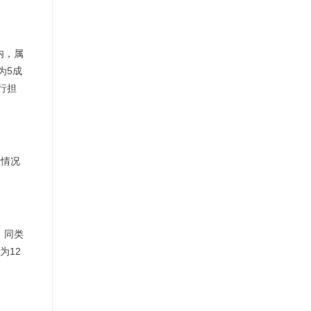
内，属
为5成
行担
意情况
。同类
为12