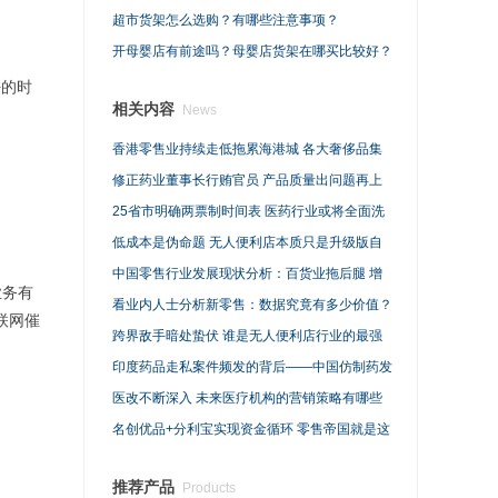
超市货架怎么选购？有哪些注意事项？
开母婴店有前途吗？母婴店货架在哪买比较好？
好的时
相关内容
News
香港零售业持续走低拖累海港城 各大奢侈品集
团也没能幸免
修正药业董事长行贿官员 产品质量出问题再上
黑榜
25省市明确两票制时间表 医药行业或将全面洗
牌
低成本是伪命题 无人便利店本质只是升级版自
动售货机？
中国零售行业发展现状分析：百货业拖后腿 增
业务有
速分化明显
看业内人士分析新零售：数据究竟有多少价值？
联网催
跨界敌手暗处蛰伏 谁是无人便利店行业的最强
黑马？
印度药品走私案件频发的背后——中国仿制药发
展亟待提速
医改不断深入 未来医疗机构的营销策略有哪些
发展趋势？
名创优品+分利宝实现资金循环 零售帝国就是这
样建立的？
推荐产品
Products