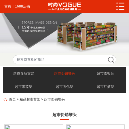
首页
|
1688店铺
超市食品货架
超市促销堆头
超市收银台
超市果蔬架
超市面包架
超市红酒架
首页
>
精品超市货架
>
超市促销堆头
日化用品货架
超市促销堆头