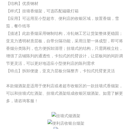
【结构】优质钢材
【样式】挂墙香烟架，可选匹配磁吸灯箱
【应用】可运用至小型超市、便利店的收银区域，放置香烟，雪
茄，餐巾纸等
【描述】此款香烟采用钢制结构，冷轧钢工艺让货架整体更稳固；
亚克力透明材质层板，自带分隔功能，采用注塑一体成型，即可将
香烟分类陈列，也方便拆卸清理；挂墙式的结构，只需两根立柱，
增强了店铺陈列的通透性，卡扣式的托臂设计，让层板间的间距调
节更灵活，可以更好地适应小型便利店的陈列需求
【特点】拆卸便捷，亚克力层板分隔整齐，卡扣式托臂更灵活
本款烟酒架是适用于便利店或者超市收银区的一款挂墙式香烟架，
可以和挂墙式红酒架、挂墙式酒架组成
收银区烟酒架
。如需了解更
多，请咨询客服！