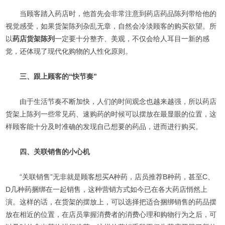
当顾客踏入药店时，他首先会非常注意到药店药品陈列带给他的
视觉感受，如果货架陈列杂乱无章，自然会冷淡顾客的购买欲望。所
以
药店货架陈列
一定要十分整齐、美观，不仅会给人耳目一新的感
觉，还体现了现代化购物的人性化原则。
三、跟上顾客的“快节奏”
由于生活节奏不断加快，人们的时间观念也越来越强，所以药店
货架上陈列一些常见药、速购药的时候可以摆放在最显眼的位置，这
样顾客能十分及时准确的发现自己想要的药品，进而进行购买。
四、关联销售的小心机
“关联销售”无非就是顾客想买A种药，店员推荐B种药，甚至C、
D几种药捆绑在一起销售，这种营销方式如今已在各大药店悄然上
演。这样的话，在货架的摆放上，可以选择把适合捆绑销售的药品摆
放在相近的位置，在店员掌握消费者的消费心理和购物行为之后，可