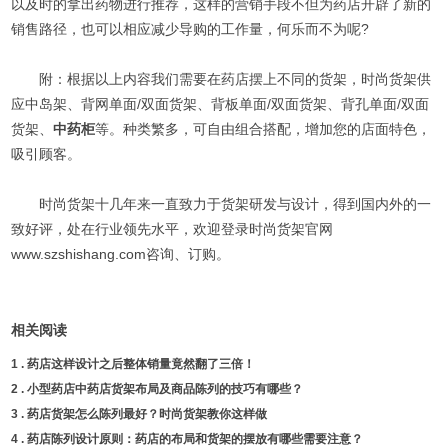
以及时的拿出药物进行推荐，这样的营销手段不但为药店开辟了新的
销售路径，也可以相应减少导购的工作量，何乐而不为呢?
附：根据以上内容我们需要在药店摆上不同的货架，时尚货架供
应中岛架、背网单面/双面货架、背板单面/双面货架、背孔单面/双面
货架、
中药柜
等。种类繁多，可自由组合搭配，增加您的店面特色，
吸引顾客。
时尚货架十几年来一直致力于货架研发与设计，得到国内外的一
致好评，处在行业领先水平，欢迎登录时尚货架官网
www.szshishang.com咨询、订购。
相关阅读
1 .
药店这样设计之后整体销量竟然翻了三倍！
2 .
小型药店中药店货架布局及商品陈列的技巧有哪些？
3 .
药店货架怎么陈列最好？时尚货架教你这样做
4 .
药店陈列设计原则：药店的布局和货架的摆放有哪些需要注意？