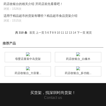
药店收银台的相关介绍 开药店前先看看吧！
浏览：1526次
适用于精品超市的货架有哪些？精品超市食品货架介绍
浏览：1515次
共 310 条
首页
上一页
5
6
7
8
9
10
11
12
13
14
下一页
尾页
推荐产品
母婴店童装中岛货架
药店收银台_白橡木
药店收银台_大容量...
药店收银台_多功能...
买货架，找深圳时尚货架！
Contact us