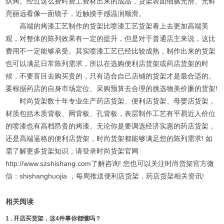
烘烤。经过这么费时费工费材出来的成品，货架表面细腻光滑、光鲜
亮丽远看像一面镜子，近触摸手感温润顺滑。
高端的烤漆工艺制作的货架比喷漆工艺货架看上去更加高端美
观，对整体的陈列效果有一定的提升，但是对于普通店主来说，这比
费用不一定能够承受。其实喷漆工艺已经比较成熟，制作出来的货架
也可以满足日常陈列需求，所以在选购便利店货架或药店货架的时
候，不要盲目去购买贵的，只有适合自己店铺的货架才是最合适的。
要根据药店的自身市场定位、采购预算去合理的挑选物美价廉的货架!
时尚货架数十年专业生产药店货架、
便利店货架
、母婴店货架，
材质包括木质背板、网背板、孔背板，表层制作工艺有平易近人价位
的喷漆也有高档昂贵的烤漆。无论你是要调选经济实惠的药店货架，
还是高端逼格的便利店货架，时尚货架都能够满足您的陈列需求! 如
需了解更多货架知识，请登录时尚货架官网
http://www.szshishang.com了解咨询! 您也可以关注时尚货架官方微
信：shishanghuojia ，每周推送便利店货架，药店货架相关资讯!
相关阅读
1 .
开店买货架，这4件事你都懂吗？