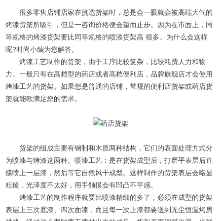
很多零售店铺店家在挑选货架时，总是会一眼就会被高端大气的
烤漆货架所吸引，但是一咨询价格便会望而止步。因为在市面上，同
等规格的烤漆货架要比同等规格的喷漆货架高 很多。为什么会这样
呢?时尚小编为您解答。
烤漆工艺制作的货架，由于工序比较复杂，比较耗费人力和物
力。一般只有在高档型的药店或者高档便利店，品牌旗舰店才会使用
烤漆工艺的货架。如果您是普通的店铺，常规的便利店货架或药店货
架就能欧满足您的需求。
货架的组成主要有钢制和木质两种结构，它们的表面处理方式分
为喷漆与烤漆这两种。喷漆工艺：是在货架成型后，打磨平表层后直
接喷上一层漆，然后等它自然风干成型。这样制作的货架表层会略显
粗糙，光泽度不太好，用手触摸会有凹凸不平感。
烤漆工艺的制作程序就要比喷漆精细的多了，必须在成型的货架
表层上三次底漆、四次面漆，而且每一次上漆都要送到无尘恒温烤房