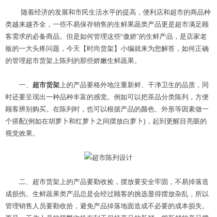
随着经济的发展和市民生活水平的提高，便利店和超市的商品种
类越来越齐全，一些不易保存销售的生鲜果蔬类产品更是超市满足顾
客需求的必备商品。但是如何管理这些“傲娇”的生鲜产品，是店家老
板的一大头疼问题，今天【时尚货架】小编就来为您解答，如何正确
的管理超市货架上陈列的那些娇嫩生鲜蔬果。
一、
超市货架
上的产品要格外地注重新鲜、干净卫生的品质，同
时还要呈现出一种品种丰富的感觉。例如可以把茶品分类陈列，方便
顾客辨别购买。在陈列时，也可以根据产品的颜色、外形等因素做一
个搭配(例如在胡萝卜和红萝卜之间摆放白萝卜)，起到更醒目亮眼的
视觉效果。
二、超市货架上的产品要勤收捡，摆放要安全牢固，不易掉落造
成损伤。生鲜蔬果类产品总是会经过顾客的挑选显得摆放杂乱，所以
管理销售人员要勤收拾，避免产品掉落地面造成不必要的成本损失。