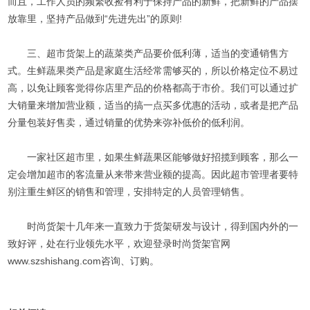
而且，工作人员的频繁收捡有利于保持产品的新鲜，把新鲜的产品摆
放靠里，坚持产品做到“先进先出”的原则!
三、超市货架上的蔬菜类产品要价低利薄，适当的变通销售方
式。生鲜蔬果类产品是家庭生活经常需够买的，所以价格定位不易过
高，以免让顾客觉得你店里产品的价格都高于市价。我们可以通过扩
大销量来增加营业额，适当的搞一点买多优惠的活动，或者是把产品
分量包装好售卖，通过销量的优势来弥补低价的低利润。
一家社区超市里，如果生鲜蔬果区能够做好招揽到顾客，那么一
定会增加超市的客流量从来带来营业额的提高。因此超市管理者要特
别注重生鲜区的销售和管理，安排特定的人员管理销售。
时尚货架十几年来一直致力于货架研发与设计，得到国内外的一
致好评，处在行业领先水平，欢迎登录时尚货架官网
www.szshishang.com咨询、订购。