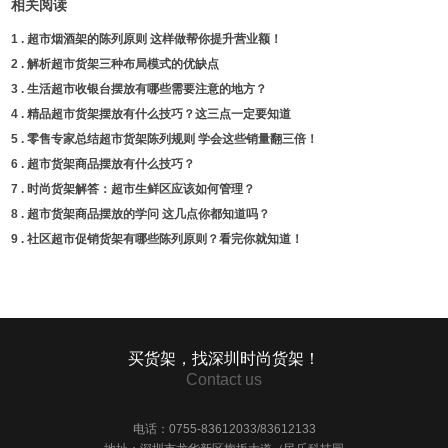
相关阅读
1 .
超市烟酒架的陈列原则 这样做帮你提升营业额！
2 .
解析超市货架三种布局模式的优缺点
3 .
生活超市收银台摆放有哪些需要注意的地方？
4 .
精品超市货架摆放有什么技巧？这三点一定要知道
5 .
零售专家总结超市货架陈列规则 学会这些销量翻三倍！
6 .
超市货架商品摆放有什么技巧？
7 .
时尚货架解答：超市生鲜区应该如何管理？
8 .
超市货架商品摆放的学问 这几点你都知道吗？
9 .
社区超市促销货架有哪些陈列原则？看完你就知道！
买货架，找深圳时尚货架！
Contact us
电话：0755-83612033/83612133