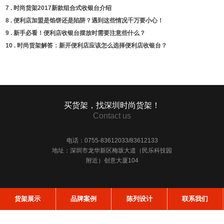
7 .
时尚货架2017新款组合式收银台介绍
8 .
便利店加盟是馅饼还是陷阱？遇到这些情况千万要小心！
9 .
新手必看！便利店收银台摆放时需要注意些什么？
10 .
时尚货架解答：新开便利店应该怎么选择便利店收银台？
买货架，找深圳时尚货架！
Contact us
电话：0755-83612033/83612133
地址：深圳市龙华新区梅坂大道（民乐科技园
附近）创意大厦104
货架展示
品牌案例
陈列设计
联系我们